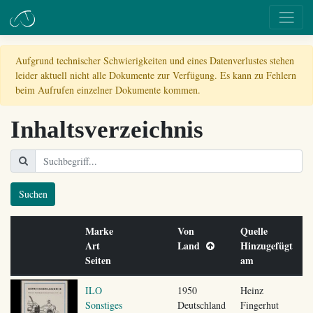
Aufgrund technischer Schwierigkeiten und eines Datenverlustes stehen
leider aktuell nicht alle Dokumente zur Verfügung. Es kann zu Fehlern
beim Aufrufen einzelner Dokumente kommen.
Inhaltsverzeichnis
Suchen
Marke
Von
Quelle
Art
Land
Hinzugefügt
Seiten
am
ILO
1950
Heinz
Sonstiges
Deutschland
Fingerhut