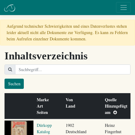
Aufgrund technischer Schwierigkeiten und eines Datenverlustes stehen
leider aktuell nicht alle Dokumente zur Verfügung. Es kann zu Fehlern
beim Aufrufen einzelner Dokumente kommen.
Inhaltsverzeichnis
Suchen
Marke
Von
Quelle
Art
Land
Hinzugefügt
Seiten
am
Dürkopp
1902
Heinz
Katalog
Deutschland
Fingerhut