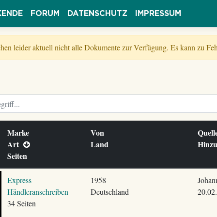
KENDE
FORUM
DATENSCHUTZ
IMPRESSUM
tehen leider aktuell nicht alle Dokumente zur Verfügung. Es kann zu 
Marke
Von
Quel
Art
Land
Hinz
Seiten
Express
1958
Johan
Händleranschreiben
Deutschland
20.02
34 Seiten