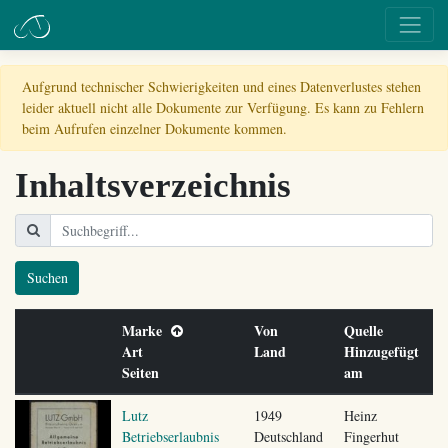
Aufgrund technischer Schwierigkeiten und eines Datenverlustes stehen
leider aktuell nicht alle Dokumente zur Verfügung. Es kann zu Fehlern
beim Aufrufen einzelner Dokumente kommen.
Inhaltsverzeichnis
Suchen
Marke
Von
Quelle
Art
Land
Hinzugefügt
Seiten
am
Lutz
1949
Heinz
Betriebserlaubnis
Deutschland
Fingerhut