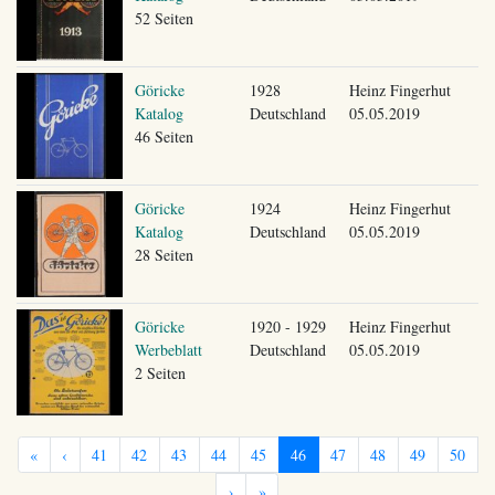
52 Seiten
Göricke
1928
Heinz Fingerhut
Katalog
Deutschland
05.05.2019
46 Seiten
Göricke
1924
Heinz Fingerhut
Katalog
Deutschland
05.05.2019
28 Seiten
Göricke
1920 - 1929
Heinz Fingerhut
Werbeblatt
Deutschland
05.05.2019
2 Seiten
«
‹
41
42
43
44
45
46
47
48
49
50
›
»