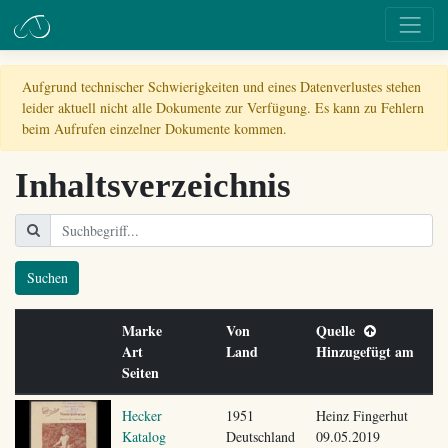
Aufgrund technischer Schwierigkeiten und eines Datenverlustes stehen
leider aktuell nicht alle Dokumente zur Verfügung. Es kann zu Fehlern
beim Aufrufen einzelner Dokumente kommen.
Inhaltsverzeichnis
Suchen
Marke
Von
Quelle
Art
Land
Hinzugefügt am
Seiten
Hecker
1951
Heinz Fingerhut
Katalog
Deutschland
09.05.2019