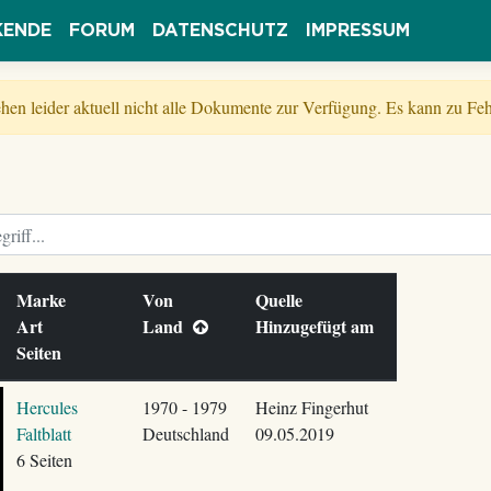
KENDE
FORUM
DATENSCHUTZ
IMPRESSUM
tehen leider aktuell nicht alle Dokumente zur Verfügung. Es kann zu 
Marke
Von
Quelle
Art
Land
Hinzugefügt am
Seiten
Hercules
1970 - 1979
Heinz Fingerhut
Faltblatt
Deutschland
09.05.2019
6 Seiten