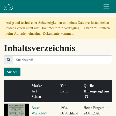
Aufgrund technischer Schwierigkeiten und eines Datenverlustes stehen
leider aktuell nicht alle Dokumente zur Verfügung. Es kann zu Fehlern
beim Aufrufen einzelner Dokumente kommen.
Inhaltsverzeichnis
Suchen
Marke
Von
Quelle
Art
Land
Hinzugefügt am
Seiten
Bosch
1934
Heinz Fingerhut
Werbeblatt
Deutschland
24.01.2020