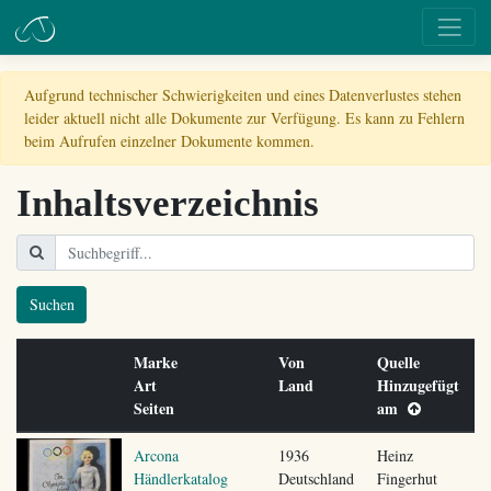
Aufgrund technischer Schwierigkeiten und eines Datenverlustes stehen
leider aktuell nicht alle Dokumente zur Verfügung. Es kann zu Fehlern
beim Aufrufen einzelner Dokumente kommen.
Inhaltsverzeichnis
Suchen
Marke
Von
Quelle
Art
Land
Hinzugefügt
Seiten
am
Arcona
1936
Heinz
Händlerkatalog
Deutschland
Fingerhut