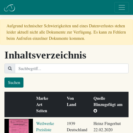
Aufgrund technischer Schwierigkeiten und eines Datenverlustes stehen
leider aktuell nicht alle Dokumente zur Verfügung. Es kann zu Fehlern
beim Aufrufen einzelner Dokumente kommen.
Inhaltsverzeichnis
Suchen
Marke
Von
Quelle
Art
Land
Hinzugefügt am
Seiten
Weilwerke
1939
Heinz Fingerhut
Preisliste
Deutschland
22.02.2020