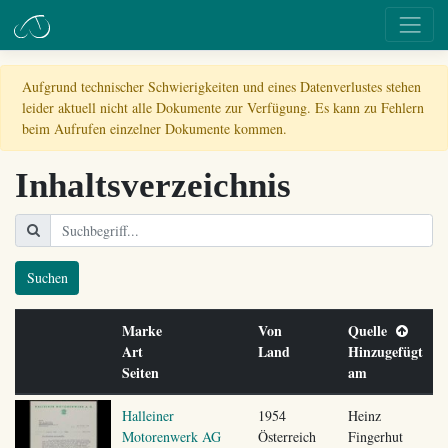
Aufgrund technischer Schwierigkeiten und eines Datenverlustes stehen
leider aktuell nicht alle Dokumente zur Verfügung. Es kann zu Fehlern
beim Aufrufen einzelner Dokumente kommen.
Inhaltsverzeichnis
Suchen
Marke
Von
Quelle
Art
Land
Hinzugefügt
Seiten
am
Halleiner
1954
Heinz
Motorenwerk AG
Österreich
Fingerhut