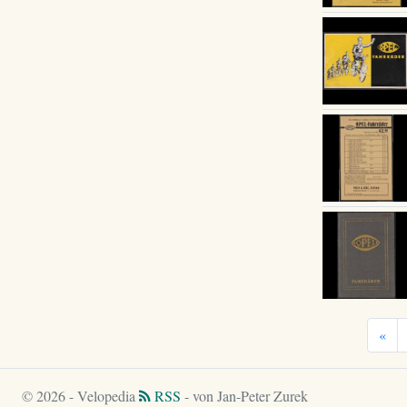
«
© 2026 - Velopedia
RSS
- von Jan-Peter Zurek