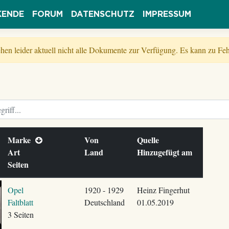
KENDE
FORUM
DATENSCHUTZ
IMPRESSUM
tehen leider aktuell nicht alle Dokumente zur Verfügung. Es kann zu 
Marke
Von
Quelle
Art
Land
Hinzugefügt am
Seiten
Opel
1920 - 1929
Heinz Fingerhut
Faltblatt
Deutschland
01.05.2019
3 Seiten