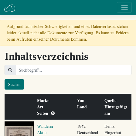
Aufgrund technischer Schwierigkeiten und eines Datenverlustes stehen
leider aktuell nicht alle Dokumente zur Verfügung. Es kann zu Fehlern
beim Aufrufen einzelner Dokumente kommen.
Inhaltsverzeichnis
Suchen
Marke
Von
Quelle
Art
Land
Hinzugefügt
Seiten
am
Wanderer
1942
Heinz
Aktie
Deutschland
Fingerhut