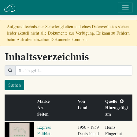
Aufgrund technischer Schwierigkeiten und eines Datenverlustes stehen
leider aktuell nicht alle Dokumente zur Verfügung. Es kann zu Fehlern
beim Aufrufen einzelner Dokumente kommen.
Inhaltsverzeichnis
Suchen
Marke
Von
Quelle
Art
Land
Hinzugefügt
Seiten
am
Express
1950 - 1959
Heinz
Faltblatt
Deutschland
Fingerhut