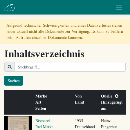
Aufgrund technischer Schwierigkeiten und eines Datenverlustes stehen
leider aktuell nicht alle Dokumente zur Verfügung. Es kann zu Fehlern
beim Aufrufen einzelner Dokumente kommen.
Inhaltsverzeichnis
Suchen
Marke
Von
Quelle
Art
Land
Hinzugefügt
Seiten
am
Bismarck
1935
Heinz
Rad Markt
Deutschland
Fingerhut