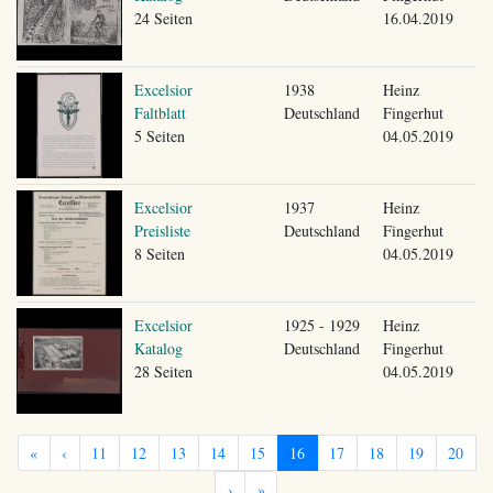
24 Seiten
16.04.2019
Excelsior
1938
Heinz
Faltblatt
Deutschland
Fingerhut
5 Seiten
04.05.2019
Excelsior
1937
Heinz
Preisliste
Deutschland
Fingerhut
8 Seiten
04.05.2019
Excelsior
1925 - 1929
Heinz
Katalog
Deutschland
Fingerhut
28 Seiten
04.05.2019
«
‹
11
12
13
14
15
16
17
18
19
20
›
»