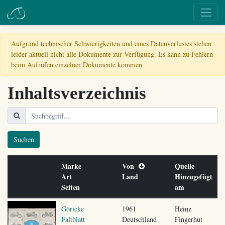
Aufgrund technischer Schwierigkeiten und eines Datenverlustes stehen
leider aktuell nicht alle Dokumente zur Verfügung. Es kann zu Fehlern
beim Aufrufen einzelner Dokumente kommen.
Inhaltsverzeichnis
Suchen
Marke
Von
Quelle
Art
Land
Hinzugefügt
Seiten
am
Göricke
1961
Heinz
Faltblatt
Deutschland
Fingerhut