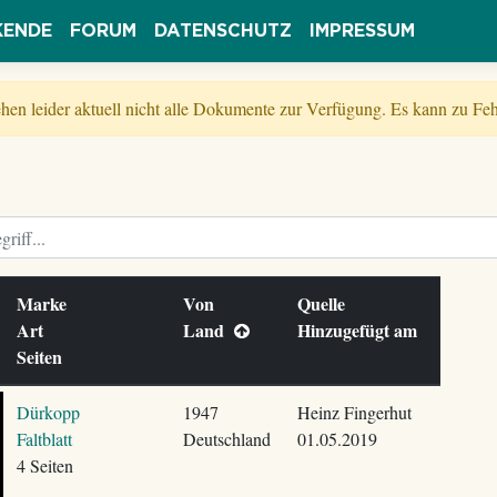
KENDE
FORUM
DATENSCHUTZ
IMPRESSUM
tehen leider aktuell nicht alle Dokumente zur Verfügung. Es kann zu 
Marke
Von
Quelle
Art
Land
Hinzugefügt am
Seiten
Dürkopp
1947
Heinz Fingerhut
Faltblatt
Deutschland
01.05.2019
4 Seiten