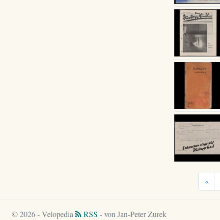
«
© 2026 - Velopedia
RSS
- von Jan-Peter Zurek