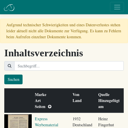
Aufgrund technischer Schwierigkeiten und eines Datenverlustes stehen
leider aktuell nicht alle Dokumente zur Verfügung. Es kann zu Fehlern
beim Aufrufen einzelner Dokumente kommen.
Inhaltsverzeichnis
Suchen
Marke
Von
Quelle
Art
Land
Hinzugefügt
Seiten
am
Express
1932
Heinz
Werbematerial
Deutschland
Fingerhut