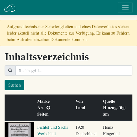
Aufgrund technischer Schwierigkeiten und eines Datenverlustes stehen
leider aktuell nicht alle Dokumente zur Verfügung. Es kann zu Fehlern
beim Aufrufen einzelner Dokumente kommen.
Inhaltsverzeichnis
Suchen
Marke
Von
Quelle
Art
Land
Hinzugefügt
Seiten
am
Fichtel und Sachs
1920
Heinz
Werbeblatt
Deutschland
Fingerhut