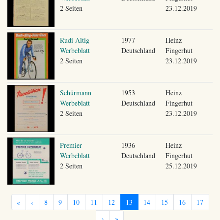
2 Seiten
23.12.2019
Rudi Altig
1977
Heinz
Werbeblatt
Deutschland
Fingerhut
2 Seiten
23.12.2019
Schürmann
1953
Heinz
Werbeblatt
Deutschland
Fingerhut
2 Seiten
23.12.2019
Premier
1936
Heinz
Werbeblatt
Deutschland
Fingerhut
2 Seiten
25.12.2019
«
‹
8
9
10
11
12
13
14
15
16
17
›
»