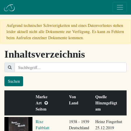
Aufgrund technischer Schwierigkeiten und eines Datenverlustes stehen
leider aktuell nicht alle Dokumente zur Verfügung. Es kann zu Fehlern
beim Aufrufen einzelner Dokumente kommen.
Inhaltsverzeichnis
Suchen
Marke
Von
Quelle
Art
Land
Hinzugefügt
Seiten
am
Rixe
1938 - 1939
Heinz Fingerhut
Faltblatt
Deutschland
25.12.2019