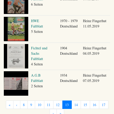
6 Seiten
HWE
1970 - 1979
Heinz Fingerhut
Faltblatt
Deutschland
11.05.2019
5 Seiten
Fichtel und
1904
Heinz Fingerhut
Sachs
Deutschland
04.05.2019
Faltblatt
4 Seiten
A.G.B
1934
Heinz Fingerhut
Faltblatt
Deutschland
07.05.2019
2 Seiten
«
‹
8
9
10
11
12
13
14
15
16
17
›
»