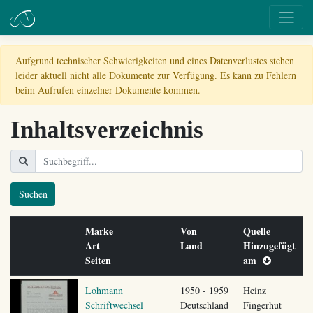
Aufgrund technischer Schwierigkeiten und eines Datenverlustes stehen
leider aktuell nicht alle Dokumente zur Verfügung. Es kann zu Fehlern
beim Aufrufen einzelner Dokumente kommen.
Inhaltsverzeichnis
Suchen
Marke
Von
Quelle
Art
Land
Hinzugefügt
Seiten
am
Lohmann
1950 - 1959
Heinz
Schriftwechsel
Deutschland
Fingerhut