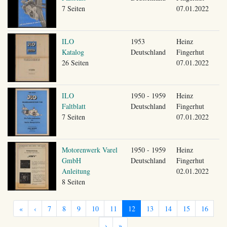
7 Seiten
07.01.2022
ILO
1953
Heinz
Katalog
Deutschland
Fingerhut
26 Seiten
07.01.2022
ILO
1950 - 1959
Heinz
Faltblatt
Deutschland
Fingerhut
7 Seiten
07.01.2022
Motorenwerk Varel
1950 - 1959
Heinz
GmbH
Deutschland
Fingerhut
Anleitung
02.01.2022
8 Seiten
«
‹
7
8
9
10
11
12
13
14
15
16
›
»