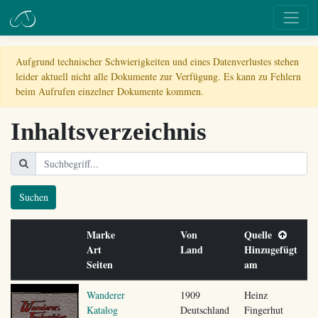
Aufgrund technischer Schwierigkeiten und eines Datenverlustes stehen
leider aktuell nicht alle Dokumente zur Verfügung. Es kann zu Fehlern
beim Aufrufen einzelner Dokumente kommen.
Inhaltsverzeichnis
Suchen
Marke
Von
Quelle
Art
Land
Hinzugefügt
Seiten
am
Wanderer
1909
Heinz
Katalog
Deutschland
Fingerhut