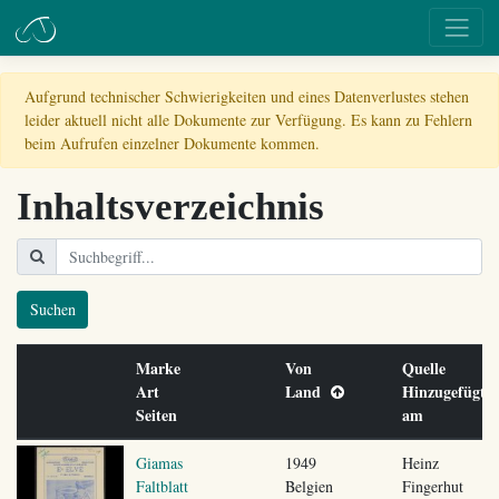
Aufgrund technischer Schwierigkeiten und eines Datenverlustes stehen
leider aktuell nicht alle Dokumente zur Verfügung. Es kann zu Fehlern
beim Aufrufen einzelner Dokumente kommen.
Inhaltsverzeichnis
Suchen
Marke
Von
Quelle
Art
Land
Hinzugefügt
Seiten
am
Giamas
1949
Heinz
Faltblatt
Belgien
Fingerhut