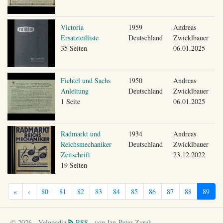
Victoria
1959
Andreas
Ersatzteilliste
Deutschland
Zwicklbauer
35 Seiten
06.01.2025
Fichtel und Sachs
1950
Andreas
Anleitung
Deutschland
Zwicklbauer
1 Seite
06.01.2025
Radmarkt und
1934
Andreas
Reichsmechaniker
Deutschland
Zwicklbauer
Zeitschrift
23.12.2022
19 Seiten
«
‹
80
81
82
83
84
85
86
87
88
89
© 2026 - Velopedia
RSS
- von Jan-Peter Zurek