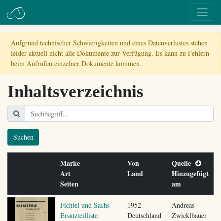
Aufgrund technischer Schwierigkeiten und eines Datenverlustes stehen
leider aktuell nicht alle Dokumente zur Verfügung. Es kann zu Fehlern
beim Aufrufen einzelner Dokumente kommen.
Inhaltsverzeichnis
Suchen
Marke
Von
Quelle
Art
Land
Hinzugefügt
Seiten
am
Fichtel und Sachs
1952
Andreas
Ersatzteilliste
Deutschland
Zwicklbauer