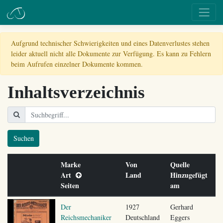
Aufgrund technischer Schwierigkeiten und eines Datenverlustes stehen
leider aktuell nicht alle Dokumente zur Verfügung. Es kann zu Fehlern
beim Aufrufen einzelner Dokumente kommen.
Inhaltsverzeichnis
Suchen
Marke
Von
Quelle
Art
Land
Hinzugefügt
Seiten
am
Der
1927
Gerhard
Reichsmechaniker
Deutschland
Eggers