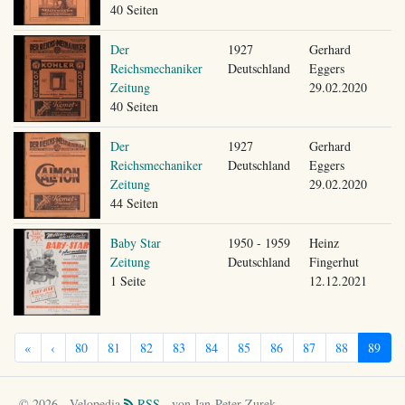
40 Seiten
Der
1927
Gerhard
Reichsmechaniker
Deutschland
Eggers
Zeitung
29.02.2020
40 Seiten
Der
1927
Gerhard
Reichsmechaniker
Deutschland
Eggers
Zeitung
29.02.2020
44 Seiten
Baby Star
1950 - 1959
Heinz
Zeitung
Deutschland
Fingerhut
1 Seite
12.12.2021
«
‹
80
81
82
83
84
85
86
87
88
89
© 2026 - Velopedia
RSS
- von Jan-Peter Zurek