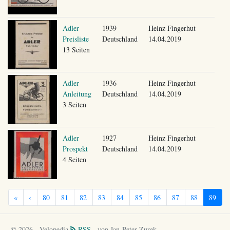
Adler
1939
Heinz Fingerhut
Preisliste
Deutschland
14.04.2019
13 Seiten
Adler
1936
Heinz Fingerhut
Anleitung
Deutschland
14.04.2019
3 Seiten
Adler
1927
Heinz Fingerhut
Prospekt
Deutschland
14.04.2019
4 Seiten
«
‹
80
81
82
83
84
85
86
87
88
89
© 2026 - Velopedia
RSS
- von Jan-Peter Zurek