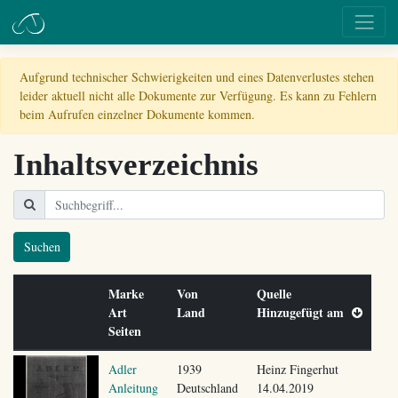
Aufgrund technischer Schwierigkeiten und eines Datenverlustes stehen
leider aktuell nicht alle Dokumente zur Verfügung. Es kann zu Fehlern
beim Aufrufen einzelner Dokumente kommen.
Inhaltsverzeichnis
Suchen
Marke
Von
Quelle
Art
Land
Hinzugefügt am
Seiten
Adler
1939
Heinz Fingerhut
Anleitung
Deutschland
14.04.2019