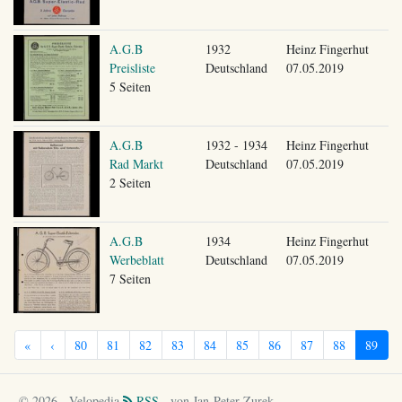
A.G.B
1932
Heinz Fingerhut
Preisliste
Deutschland
07.05.2019
5 Seiten
A.G.B
1932 - 1934
Heinz Fingerhut
Rad Markt
Deutschland
07.05.2019
2 Seiten
A.G.B
1934
Heinz Fingerhut
Werbeblatt
Deutschland
07.05.2019
7 Seiten
«
‹
80
81
82
83
84
85
86
87
88
89
© 2026 - Velopedia
RSS
- von Jan-Peter Zurek