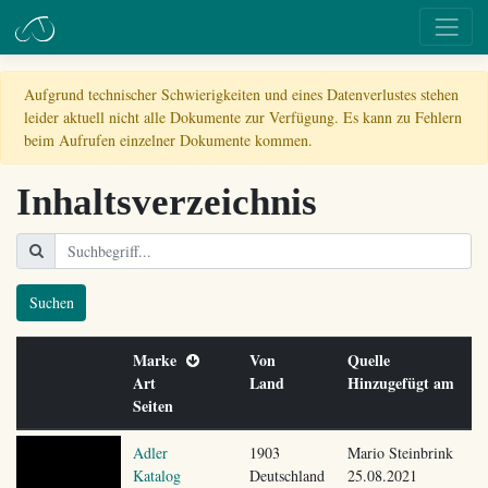
Aufgrund technischer Schwierigkeiten und eines Datenverlustes stehen
leider aktuell nicht alle Dokumente zur Verfügung. Es kann zu Fehlern
beim Aufrufen einzelner Dokumente kommen.
Inhaltsverzeichnis
Suchen
Marke
Von
Quelle
Art
Land
Hinzugefügt am
Seiten
Adler
1903
Mario Steinbrink
Katalog
Deutschland
25.08.2021