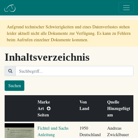
Aufgrund technischer Schwierigkeiten und eines Datenverlustes stehen
leider aktuell nicht alle Dokumente zur Verfügung. Es kann zu Fehlern
beim Aufrufen einzelner Dokumente kommen.
Inhaltsverzeichnis
Suchen
Marke
Von
Quelle
Art
Land
Hinzugefügt
Seiten
am
Fichtel und Sachs
1950
Andreas
Anleitung
Deutschland
Zwicklbauer