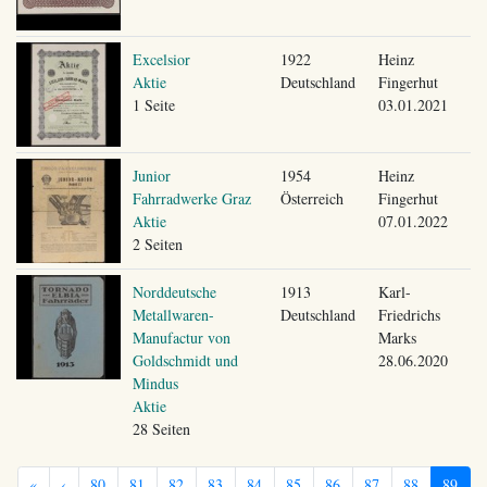
Excelsior
1922
Heinz
Aktie
Deutschland
Fingerhut
1 Seite
03.01.2021
Junior
1954
Heinz
Fahrradwerke Graz
Österreich
Fingerhut
Aktie
07.01.2022
2 Seiten
Norddeutsche
1913
Karl-
Metallwaren-
Deutschland
Friedrichs
Manufactur von
Marks
Goldschmidt und
28.06.2020
Mindus
Aktie
28 Seiten
«
‹
80
81
82
83
84
85
86
87
88
89