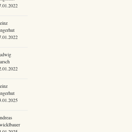
7.01.2022
einz
ingerhut
7.01.2022
udwig
arsch
2.01.2022
einz
ingerhut
3.01.2025
ndreas
wicklbauer
3.01.2025