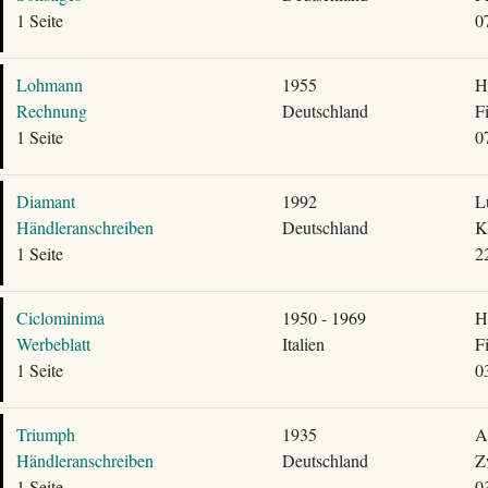
1 Seite
0
Lohmann
1955
H
Rechnung
Deutschland
F
1 Seite
0
Diamant
1992
L
Händleranschreiben
Deutschland
K
1 Seite
2
Ciclominima
1950 - 1969
H
Werbeblatt
Italien
F
1 Seite
0
Triumph
1935
A
Händleranschreiben
Deutschland
Z
1 Seite
0