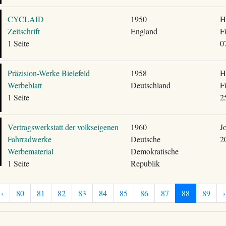
CYCLAID
1950
H
Zeitschrift
England
F
1 Seite
0
Präzision-Werke Bielefeld
1958
H
Werbeblatt
Deutschland
F
1 Seite
2
Vertragswerkstatt der volkseigenen
1960
J
Fahrradwerke
Deutsche
2
Werbematerial
Demokratische
1 Seite
Republik
‹
80
81
82
83
84
85
86
87
88
89
›