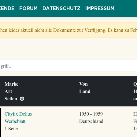
KENDE
FORUM
DATENSCHUTZ
IMPRESSUM
tehen leider aktuell nicht alle Dokumente zur Verfügung. Es kann zu 
Marke
Von
Q
Art
Land
H
Seiten
Cityfix Delius
1950 - 1959
H
Werbeblatt
Deutschland
F
1 Seite
1