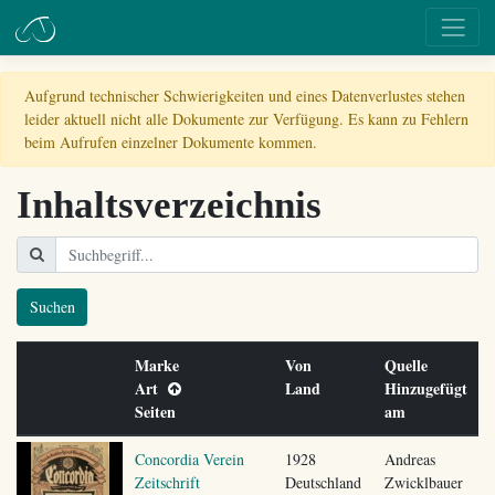
Aufgrund technischer Schwierigkeiten und eines Datenverlustes stehen
leider aktuell nicht alle Dokumente zur Verfügung. Es kann zu Fehlern
beim Aufrufen einzelner Dokumente kommen.
Inhaltsverzeichnis
Suchen
Marke
Von
Quelle
Art
Land
Hinzugefügt
Seiten
am
Concordia Verein
1928
Andreas
Zeitschrift
Deutschland
Zwicklbauer