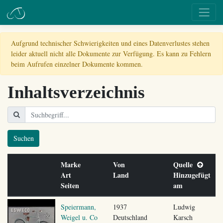
Aufgrund technischer Schwierigkeiten und eines Datenverlustes stehen
leider aktuell nicht alle Dokumente zur Verfügung. Es kann zu Fehlern
beim Aufrufen einzelner Dokumente kommen.
Inhaltsverzeichnis
Suchen
Marke
Von
Quelle
Art
Land
Hinzugefügt
Seiten
am
Speiermann,
1937
Ludwig
Weigel u. Co
Deutschland
Karsch