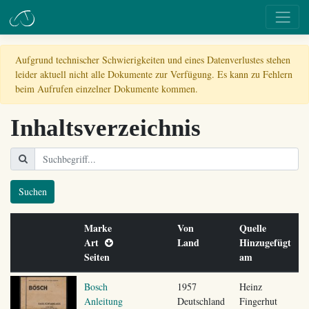
Aufgrund technischer Schwierigkeiten und eines Datenverlustes stehen
leider aktuell nicht alle Dokumente zur Verfügung. Es kann zu Fehlern
beim Aufrufen einzelner Dokumente kommen.
Inhaltsverzeichnis
Suchen
Marke
Von
Quelle
Art
Land
Hinzugefügt
Seiten
am
Bosch
1957
Heinz
Anleitung
Deutschland
Fingerhut