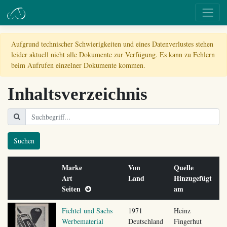
Aufgrund technischer Schwierigkeiten und eines Datenverlustes stehen
leider aktuell nicht alle Dokumente zur Verfügung. Es kann zu Fehlern
beim Aufrufen einzelner Dokumente kommen.
Inhaltsverzeichnis
Suchen
Marke
Von
Quelle
Art
Land
Hinzugefügt
Seiten
am
Fichtel und Sachs
1971
Heinz
Werbematerial
Deutschland
Fingerhut