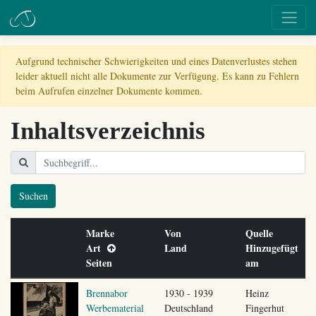
Aufgrund technischer Schwierigkeiten und eines Datenverlustes stehen
leider aktuell nicht alle Dokumente zur Verfügung. Es kann zu Fehlern
beim Aufrufen einzelner Dokumente kommen.
Inhaltsverzeichnis
Suchen
Marke
Von
Quelle
Art
Land
Hinzugefügt
Seiten
am
Brennabor
1930 - 1939
Heinz
Werbematerial
Deutschland
Fingerhut