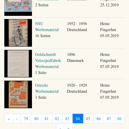
2 Seiten
25.12.2019
NSU
1952 - 1956
Heinz
Werbematerial
Deutschland
Fingerhut
16 Seiten
05.05.2019
Goldschmidt
1896
Heinz
Velocipedfabrik
Dänemark
Fingerhut
Werbematerial
07.05.2019
1 Seite
Göricke
1920 - 1929
Heinz
Werbematerial
Deutschland
Fingerhut
1 Seite
07.05.2019
«
‹
79
80
81
82
83
84
85
86
87
88
›
»