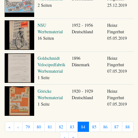
2 Seiten
25.12.2019
NSU
1952 - 1956
Heinz
Werbematerial
Deutschland
Fingerhut
16 Seiten
05.05.2019
Goldschmidt
1896
Heinz
Velocipedfabrik
Dänemark
Fingerhut
Werbematerial
07.05.2019
1 Seite
Göricke
1920 - 1929
Heinz
Werbematerial
Deutschland
Fingerhut
1 Seite
07.05.2019
«
‹
79
80
81
82
83
84
85
86
87
88
›
»