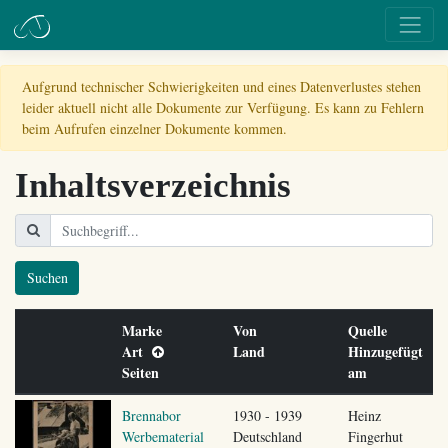
Aufgrund technischer Schwierigkeiten und eines Datenverlustes stehen
leider aktuell nicht alle Dokumente zur Verfügung. Es kann zu Fehlern
beim Aufrufen einzelner Dokumente kommen.
Inhaltsverzeichnis
Suchen
Marke
Von
Quelle
Art
Land
Hinzugefügt
Seiten
am
Brennabor
1930 - 1939
Heinz
Werbematerial
Deutschland
Fingerhut