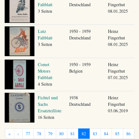
Faltblatt
Deutschland
Fingerhut
3 Seiten
08.01.2025
Lutz
1950 - 1959
Heinz
Faltblatt
Deutschland
Fingerhut
3 Seiten
08.01.2025
Comet
1950 - 1959
Heinz
Motors
Belgien
Fingerhut
Faltblatt
07.01.2025
4 Seiten
Fichtel und
1938
Heinz
Sachs
Deutschland
Fingerhut
Ersatzteilliste
03.06.2019
16 Seiten
«
‹
77
78
79
80
81
82
83
84
85
86