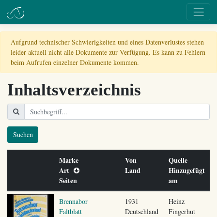
Aufgrund technischer Schwierigkeiten und eines Datenverlustes stehen
leider aktuell nicht alle Dokumente zur Verfügung. Es kann zu Fehlern
beim Aufrufen einzelner Dokumente kommen.
Inhaltsverzeichnis
Suchen
Marke
Von
Quelle
Art
Land
Hinzugefügt
Seiten
am
Brennabor
1931
Heinz
Faltblatt
Deutschland
Fingerhut