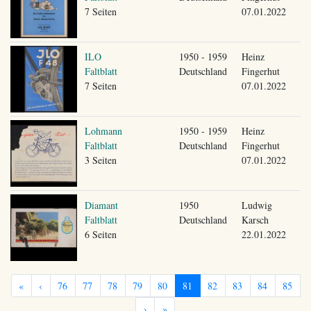
7 Seiten
07.01.2022
ILO
1950 - 1959
Heinz
Faltblatt
Deutschland
Fingerhut
7 Seiten
07.01.2022
Lohmann
1950 - 1959
Heinz
Faltblatt
Deutschland
Fingerhut
3 Seiten
07.01.2022
Diamant
1950
Ludwig
Faltblatt
Deutschland
Karsch
6 Seiten
22.01.2022
«
‹
76
77
78
79
80
81
82
83
84
85
›
»