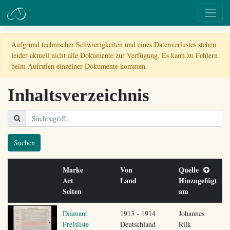
Aufgrund technischer Schwierigkeiten und eines Datenverlustes stehen
leider aktuell nicht alle Dokumente zur Verfügung. Es kann zu Fehlern
beim Aufrufen einzelner Dokumente kommen.
Inhaltsverzeichnis
Suchen
Marke
Von
Quelle
Art
Land
Hinzugefügt
Seiten
am
Diamant
1913 - 1914
Johannes
Preisliste
Deutschland
Rilk