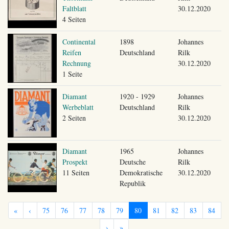
Faltblatt
30.12.2020
4 Seiten
Continental
1898
Johannes
Reifen
Deutschland
Rilk
Rechnung
30.12.2020
1 Seite
Diamant
1920 - 1929
Johannes
Werbeblatt
Deutschland
Rilk
2 Seiten
30.12.2020
Diamant
1965
Johannes
Prospekt
Deutsche
Rilk
11 Seiten
Demokratische
30.12.2020
Republik
«
‹
75
76
77
78
79
80
81
82
83
84
›
»