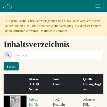
Aufgrund technischer Schwierigkeiten und eines Datenverlustes stehen
leider aktuell nicht alle Dokumente zur Verfügung. Es kann zu Fehlern
beim Aufrufen einzelner Dokumente kommen.
Inhaltsverzeichnis
Suchen
Marke
Von
Quelle
Art
Land
Hinzugefügt
Seiten
am
Infesto
1962
Johannes
Faltblatt
Deutsche
Rilk