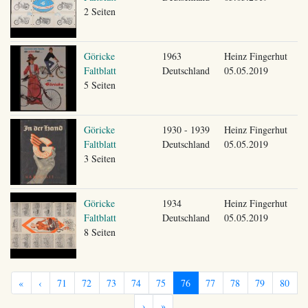
2 Seiten
Göricke
1963
Heinz Fingerhut
Faltblatt
Deutschland
05.05.2019
5 Seiten
Göricke
1930 - 1939
Heinz Fingerhut
Faltblatt
Deutschland
05.05.2019
3 Seiten
Göricke
1934
Heinz Fingerhut
Faltblatt
Deutschland
05.05.2019
8 Seiten
«
‹
71
72
73
74
75
76
77
78
79
80
›
»