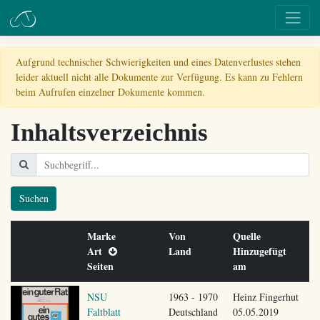
Aufgrund technischer Schwierigkeiten und eines Datenverlustes stehen
leider aktuell nicht alle Dokumente zur Verfügung. Es kann zu Fehlern
beim Aufrufen einzelner Dokumente kommen.
Inhaltsverzeichnis
Suchen
Marke
Von
Quelle
Art
Land
Hinzugefügt
Seiten
am
NSU
1963 - 1970
Heinz Fingerhut
Faltblatt
Deutschland
05.05.2019