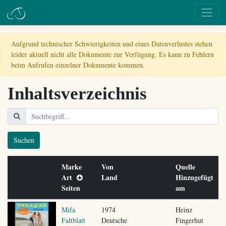
Aufgrund technischer Schwierigkeiten und eines Datenverlustes stehen
leider aktuell nicht alle Dokumente zur Verfügung. Es kann zu Fehlern
beim Aufrufen einzelner Dokumente kommen.
Inhaltsverzeichnis
Suchen
Marke
Von
Quelle
Art
Land
Hinzugefügt
Seiten
am
Mifa
1974
Heinz
Faltblatt
Deutsche
Fingerhut