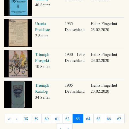
40 Seiten
Urania
1935
Heinz Fingerhut
Preisliste
Deutschland
23.02.2020
2 Seiten
Triumph
1930 - 1939
Heinz Fingerhut
Prospekt
Deutschland
23.02.2020
10 Seiten
Triumph
1905
Heinz Fingerhut
Katalog
Deutschland
23.02.2020
34 Seiten
«
‹
58
59
60
61
62
63
64
65
66
67
›
»