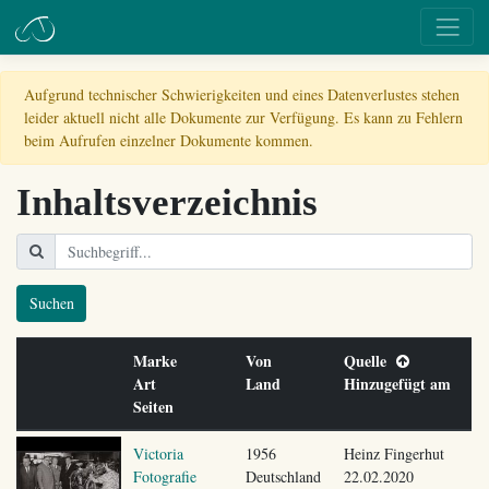
Aufgrund technischer Schwierigkeiten und eines Datenverlustes stehen
leider aktuell nicht alle Dokumente zur Verfügung. Es kann zu Fehlern
beim Aufrufen einzelner Dokumente kommen.
Inhaltsverzeichnis
Suchen
Marke
Von
Quelle
Art
Land
Hinzugefügt am
Seiten
Victoria
1956
Heinz Fingerhut
Fotografie
Deutschland
22.02.2020