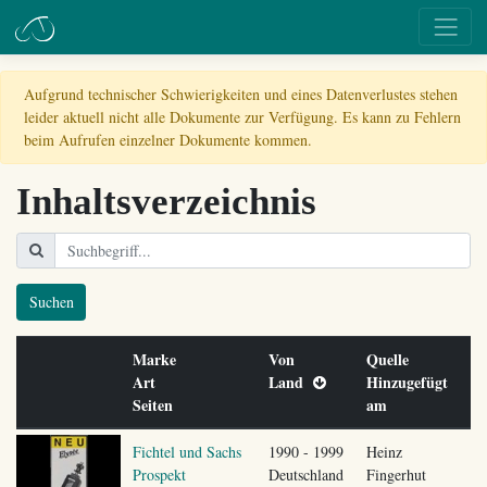
Aufgrund technischer Schwierigkeiten und eines Datenverlustes stehen
leider aktuell nicht alle Dokumente zur Verfügung. Es kann zu Fehlern
beim Aufrufen einzelner Dokumente kommen.
Inhaltsverzeichnis
Suchen
Marke
Von
Quelle
Art
Land
Hinzugefügt
Seiten
am
Fichtel und Sachs
1990 - 1999
Heinz
Prospekt
Deutschland
Fingerhut