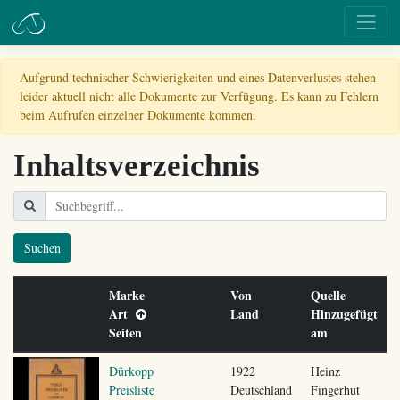
Aufgrund technischer Schwierigkeiten und eines Datenverlustes stehen
leider aktuell nicht alle Dokumente zur Verfügung. Es kann zu Fehlern
beim Aufrufen einzelner Dokumente kommen.
Inhaltsverzeichnis
Suchen
Marke
Von
Quelle
Art
Land
Hinzugefügt
Seiten
am
Dürkopp
1922
Heinz
Preisliste
Deutschland
Fingerhut