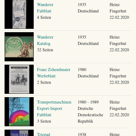
Wanderer
1935
Heinz
Faltblatt
Deutschland
Fingerhut
4 Seiten
22.02.2020
Wanderer
1935
Heinz
Katalog
Deutschland
Fingerhut
32 Seiten
22.02.2020
Franz Zehendmaier
1980
Heinz
Werbeblatt
Deutschland
Fingerhut
2 Seiten
22.02.2020
Transportmaschinen
1980 - 1989
Heinz
Export-Import
Deutsche
Fingerhut
Faltblatt
Demokratische
22.02.2020
3 Seiten
Republik
Triepad
1938
Heinz