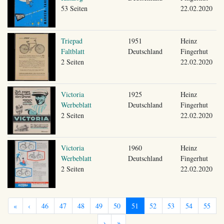
53 Seiten
22.02.2020
Triepad
1951
Heinz
Faltblatt
Deutschland
Fingerhut
2 Seiten
22.02.2020
Victoria
1925
Heinz
Werbeblatt
Deutschland
Fingerhut
2 Seiten
22.02.2020
Victoria
1960
Heinz
Werbeblatt
Deutschland
Fingerhut
2 Seiten
22.02.2020
«
‹
46
47
48
49
50
51
52
53
54
55
›
»