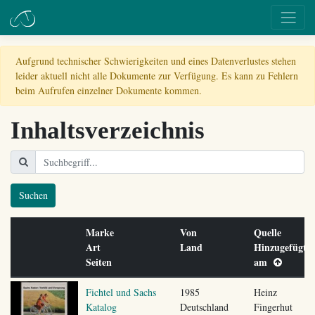
Aufgrund technischer Schwierigkeiten und eines Datenverlustes stehen
leider aktuell nicht alle Dokumente zur Verfügung. Es kann zu Fehlern
beim Aufrufen einzelner Dokumente kommen.
Inhaltsverzeichnis
Suchen
Marke
Von
Quelle
Art
Land
Hinzugefügt
Seiten
am
Fichtel und Sachs
1985
Heinz
Katalog
Deutschland
Fingerhut