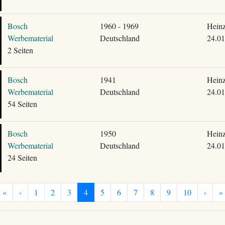
Bosch
1960 - 1969
Heinz
Werbematerial
Deutschland
24.01
2 Seiten
Bosch
1941
Heinz
Werbematerial
Deutschland
24.01
54 Seiten
Bosch
1950
Heinz
Werbematerial
Deutschland
24.01
24 Seiten
«
‹
1
2
3
4
5
6
7
8
9
10
›
»