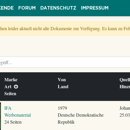
KENDE
FORUM
DATENSCHUTZ
IMPRESSUM
tehen leider aktuell nicht alle Dokumente zur Verfügung. Es kann zu 
Marke
Von
Quel
Art
Land
Hinz
Seiten
IFA
1979
Johan
Werbematerial
Deutsche Demokratische
25.03
24 Seiten
Republik