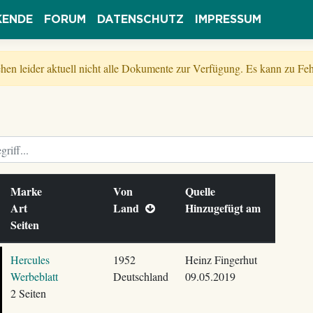
KENDE
FORUM
DATENSCHUTZ
IMPRESSUM
tehen leider aktuell nicht alle Dokumente zur Verfügung. Es kann zu 
Marke
Von
Quelle
Art
Land
Hinzugefügt am
Seiten
Hercules
1952
Heinz Fingerhut
Werbeblatt
Deutschland
09.05.2019
2 Seiten