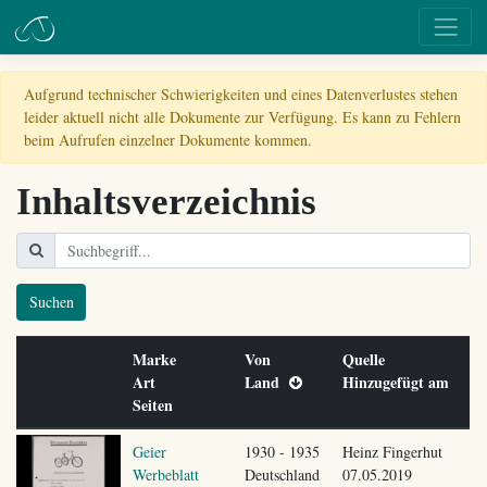
Aufgrund technischer Schwierigkeiten und eines Datenverlustes stehen
leider aktuell nicht alle Dokumente zur Verfügung. Es kann zu Fehlern
beim Aufrufen einzelner Dokumente kommen.
Inhaltsverzeichnis
Suchen
Marke
Von
Quelle
Art
Land
Hinzugefügt am
Seiten
Geier
1930 - 1935
Heinz Fingerhut
Werbeblatt
Deutschland
07.05.2019