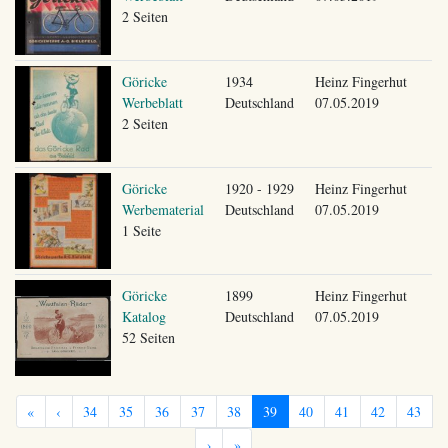
2 Seiten
Göricke
1934
Heinz Fingerhut
Werbeblatt
Deutschland
07.05.2019
2 Seiten
Göricke
1920 - 1929
Heinz Fingerhut
Werbematerial
Deutschland
07.05.2019
1 Seite
Göricke
1899
Heinz Fingerhut
Katalog
Deutschland
07.05.2019
52 Seiten
«
‹
34
35
36
37
38
39
40
41
42
43
›
»