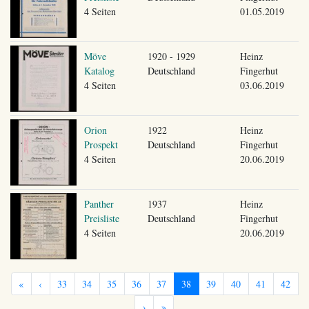
4 Seiten
01.05.2019
Möve
1920 - 1929
Heinz
Katalog
Deutschland
Fingerhut
4 Seiten
03.06.2019
Orion
1922
Heinz
Prospekt
Deutschland
Fingerhut
4 Seiten
20.06.2019
Panther
1937
Heinz
Preisliste
Deutschland
Fingerhut
4 Seiten
20.06.2019
«
‹
33
34
35
36
37
38
39
40
41
42
›
»