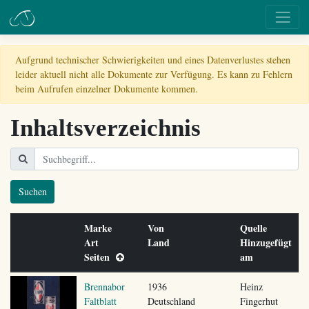
Aufgrund technischer Schwierigkeiten und eines Datenverlustes stehen
leider aktuell nicht alle Dokumente zur Verfügung. Es kann zu Fehlern
beim Aufrufen einzelner Dokumente kommen.
Inhaltsverzeichnis
Suchen
Marke
Von
Quelle
Art
Land
Hinzugefügt
Seiten
am
Brennabor
1936
Heinz
Faltblatt
Deutschland
Fingerhut