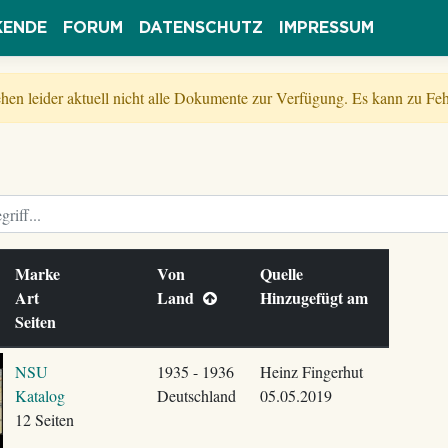
KENDE
FORUM
DATENSCHUTZ
IMPRESSUM
tehen leider aktuell nicht alle Dokumente zur Verfügung. Es kann zu 
Marke
Von
Quelle
Art
Land
Hinzugefügt am
Seiten
NSU
1935 - 1936
Heinz Fingerhut
Katalog
Deutschland
05.05.2019
12 Seiten