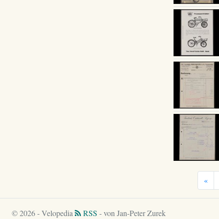
«
© 2026 - Velopedia
RSS
- von Jan-Peter Zurek