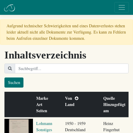
Aufgrund technischer Schwierigkeiten und eines Datenverlustes stehen
leider aktuell nicht alle Dokumente zur Verfügung. Es kann zu Fehlern
beim Aufrufen einzelner Dokumente kommen.
Inhaltsverzeichnis
Suchen
Marke
Von
Quelle
Art
Land
Hinzugefügt
Seiten
am
Lohmann
1950 - 1959
Heinz
Sonstiges
Deutschland
Fingerhut